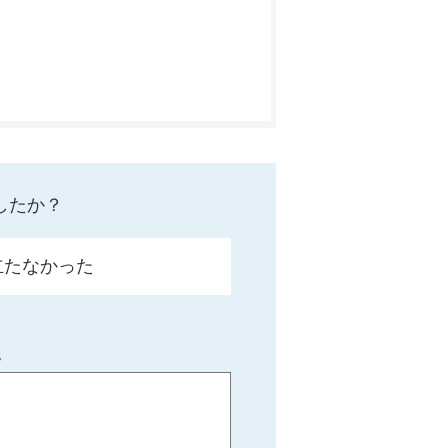
したか？
立たなかった
。