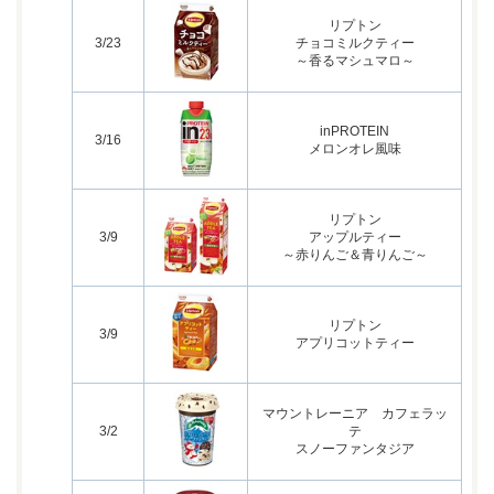
リプトン
3/23
チョコミルクティー
～香るマシュマロ～
inPROTEIN
3/16
メロンオレ風味
リプトン
3/9
アップルティー
～赤りんご＆青りんご～
リプトン
3/9
アプリコットティー
マウントレーニア カフェラッ
3/2
テ
スノーファンタジア