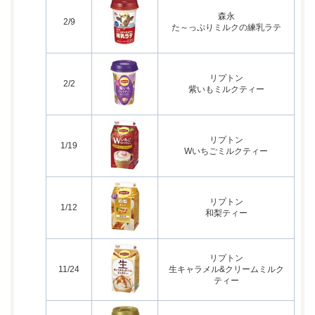
森永
2/9
た～っぷりミルクの練乳ラテ
リプトン
2/2
紫いもミルクティー
リプトン
1/19
Wいちごミルクティー
リプトン
1/12
和梨ティー
リプトン
11/24
生キャラメル&クリームミルク
ティー