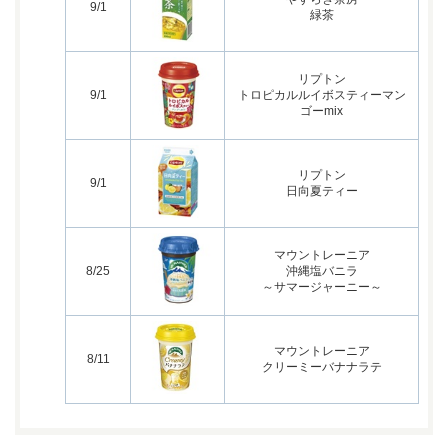
9/1
緑茶
リプトン
9/1
トロピカルルイボスティーマン
ゴーmix
リプトン
9/1
日向夏ティー
マウントレーニア
8/25
沖縄塩バニラ
～サマージャーニー～
マウントレーニア
8/11
クリーミーバナナラテ