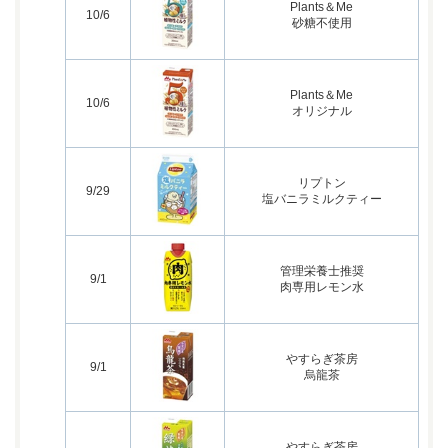
Plants＆Me
10/6
砂糖不使用
Plants＆Me
10/6
オリジナル
リプトン
9/29
塩バニラミルクティー
管理栄養士推奨
9/1
肉専用レモン水
やすらぎ茶房
9/1
烏龍茶
やすらぎ茶房