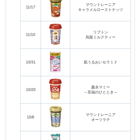
マウントレーニア
11/17
キャラメルローストナッツ
リプトン
11/10
烏龍ミルクティー
10/31
肌うるおいセラミド
森永マミー
10/20
～至福のひととき～
マウントレーニア
10/6
オーツラテ