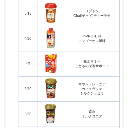
リプトン
5/18
Chai(チャイ)ティーラテ
inPROTEIN
4/20
マンゴーオレ風味
森永マミー
4/6
こどもの栄養サポート
マウントレーニア
3/30
カフェラッテ
ミルクショコラ
森永
3/30
ミルクココア