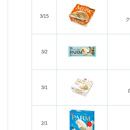
3/15
3/2
3/1
2/1