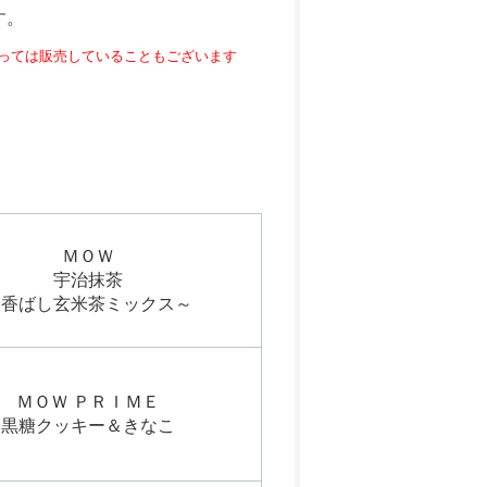
す。
っては販売していることもございます
ＭＯＷ
宇治抹茶
～香ばし玄米茶ミックス～
ＭＯＷ ＰＲＩＭＥ
黒糖クッキー＆きなこ