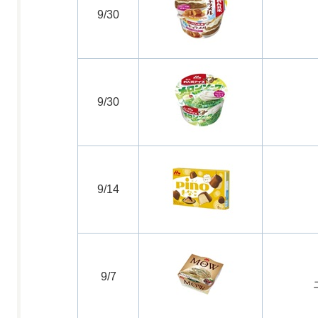
9/30
9/30
9/14
9/7