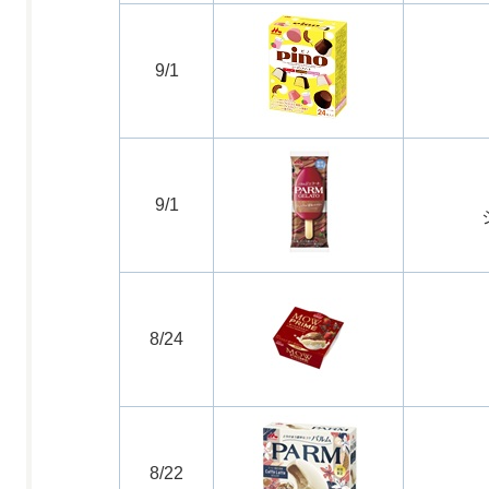
9/1
9/1
8/24
8/22