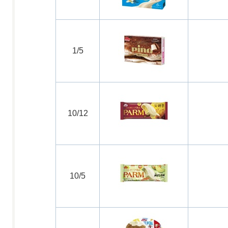
1/5
10/12
10/5